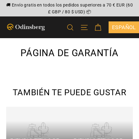
Ir
🚚 Envío gratis en todos los pedidos superiores a 70 € EUR (60
directamente
£ GBP / 80 $ USD) 📦
al
CARRITO
BUSCAR
NAVEGACIÓN
contenido
{"DROPDOWN
PÁGINA DE GARANTÍA
TAMBIÉN TE PUEDE GUSTAR