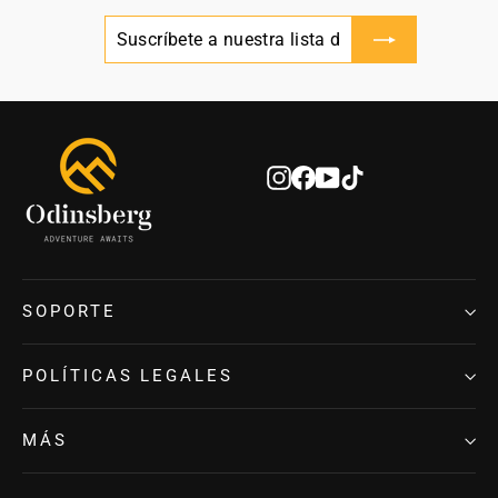
SUSCRÍBETE
SUSCRIBIR
A
NUESTRA
LISTA
DE
CORREO
Instagram
Facebook
YouTube
TikTok
SOPORTE
POLÍTICAS LEGALES
MÁS