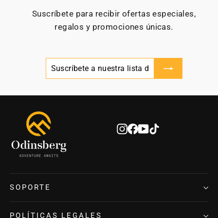
Suscríbete para recibir ofertas especiales,
regalos y promociones únicas.
SUSCRÍBETE
SUSCRIBIR
A
NUESTRA
LISTA
DE
CORREO
Instagram
Facebook
YouTube
TikTok
SOPORTE
POLÍTICAS LEGALES