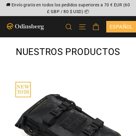
Ir
🚚 Envío gratis en todos los pedidos superiores a 70 € EUR (60
directamente
£ GBP / 80 $ USD) 📦
al
CARRITO
BUSCAR
NAVEGACIÓN
contenido
{"DROPDOWN
NUESTROS PRODUCTOS