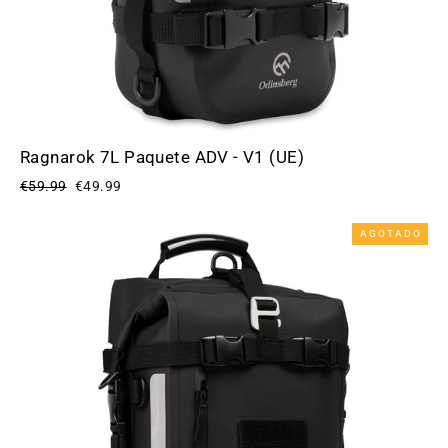
Ragnarok 7L Paquete ADV - V1 (UE)
Precio
Precio
€59.99
€49.99
habitual
de
oferta
AGOTADO