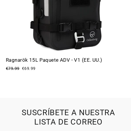
Ragnarök 15L Paquete ADV - V1 (EE. UU.)
Precio
Precio
€79.99
€69.99
habitual
de
oferta
SUSCRÍBETE A NUESTRA
LISTA DE CORREO