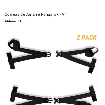
Correas de Amarre Rangarök - V1
Precio
Precio
€14.00
€13.00
habitual
de
oferta