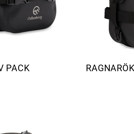
V PACK
RAGNARÖK