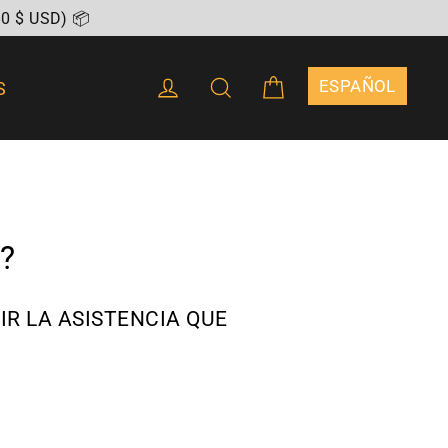
80 $ USD) 📦
CARRITO
INGRESAR
BUSCAR
S
{"DROPDOWN_LA
?
IR LA ASISTENCIA QUE