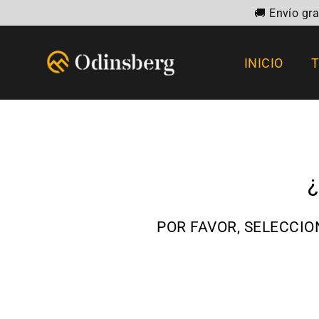
Ir
🚚 Envío gr
directamente
al
INICIO
contenido
POR FAVOR, SELECCIO