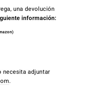
rega, una devolución
iguiente información:
Amazon)
 o necesita adjuntar
com
.