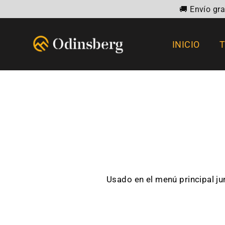
Ir
🚚 Envío gr
directamente
al
INICIO
contenido
Usado en el menú principal ju