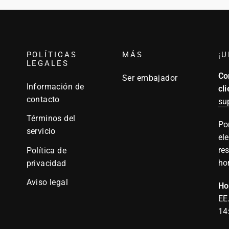
lista
de
correo
POLÍTICAS
MÁS
¡U
LEGALES
Co
Ser embajador
Información de
cli
contacto
su
Términos del
Po
servicio
ele
re
Política de
ho
privacidad
Aviso legal
Ho
EE
14