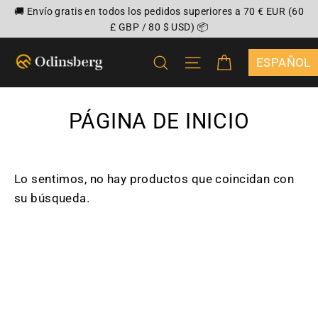
Ir
🚚 Envío gratis en todos los pedidos superiores a 70 € EUR (60
directamente
£ GBP / 80 $ USD) 📦
al
CARRITO
BUSCAR
NAVEGACIÓN
contenido
{"DROPDOWN
PÁGINA DE INICIO
Lo sentimos, no hay productos que coincidan con
su búsqueda.