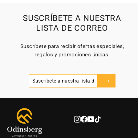
SUSCRÍBETE A NUESTRA
LISTA DE CORREO
Suscríbete para recibir ofertas especiales,
regalos y promociones únicas.
SUSCRÍBETE
SUSCRIBIR
A
NUESTRA
LISTA
DE
CORREO
Instagram
Facebook
YouTube
TikTok