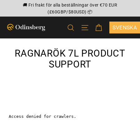
Hoppa
🚚 Fri frakt för alla beställningar över €70 EUR
till
(£60GBP/$80USD) 📦
innehållet
VAGN
SÖK
WEBBPLATSNAVIG
{"DROPDOWN
RAGNARÖK 7L PRODUCT
SUPPORT