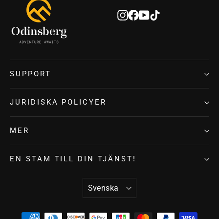
Instagram
Facebook
YouTube
TikTok
SUPPORT
JURIDISKA POLICYER
MER
EN STAM TILL DIN TJÄNST!
SPRÅK
Svenska