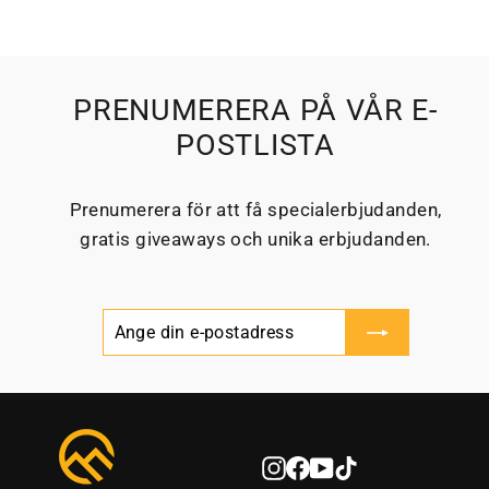
PRENUMERERA PÅ VÅR E-
POSTLISTA
Prenumerera för att få specialerbjudanden,
gratis giveaways och unika erbjudanden.
Ange
Prenumerera
din
e-
postadress
Instagram
Facebook
YouTube
TikTok