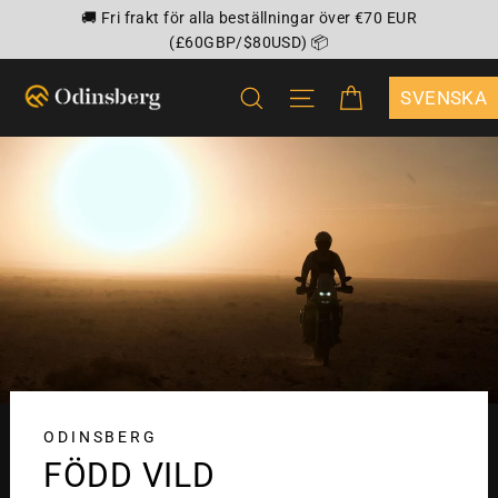
Hoppa
🚚 Fri frakt för alla beställningar över €70 EUR
till
(£60GBP/$80USD) 📦
innehållet
VAGN
SÖK
WEBBPLATSNAVIG
{"DROPDOWN
ODINSBERG
FÖDD VILD