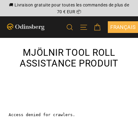
Passer
🚚 Livraison gratuite pour toutes les commandes de plus de
au
70 € EUR 📦
contenu
PANIER
RECHERCHER
NAVIGATION
{"DROPDOWN
MJÖLNIR TOOL ROLL
ASSISTANCE PRODUIT