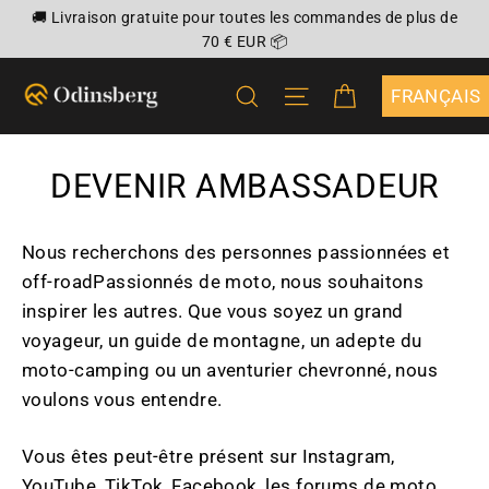
Passer
🚚 Livraison gratuite pour toutes les commandes de plus de
au
70 € EUR 📦
contenu
PANIER
RECHERCHER
NAVIGATION
{"DROPDOWN
DEVENIR AMBASSADEUR
Nous recherchons des personnes passionnées et
off-roadPassionnés de moto, nous souhaitons
inspirer les autres. Que vous soyez un grand
voyageur, un guide de montagne, un adepte du
moto-camping ou un aventurier chevronné, nous
voulons vous entendre.
Vous êtes peut-être présent sur Instagram,
YouTube, TikTok, Facebook, les forums de moto