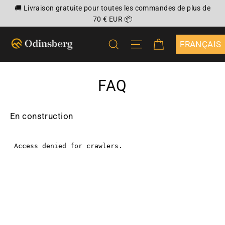
Passer
🚚 Livraison gratuite pour toutes les commandes de plus de
au
70 € EUR 📦
contenu
PANIER
RECHERCHER
NAVIGATION
{"DROPDOWN
FAQ
En construction