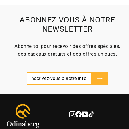
ABONNEZ-VOUS À NOTRE
NEWSLETTER
Abonne‑toi pour recevoir des offres spéciales,
des cadeaux gratuits et des offres uniques.
Inscrivez-
S'inscrire
vous
à
notre
infolettre
Instagram
Facebook
YouTube
TikTok