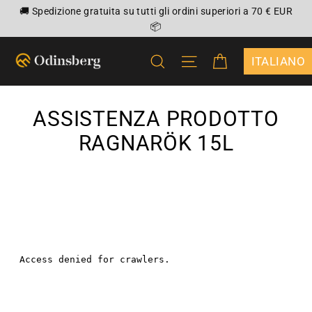
Vai
🚚 Spedizione gratuita su tutti gli ordini superiori a 70 € EUR
direttamente
📦
ai
CARRELLO
CERCA
NAVIGAZIONE DEL 
contenuti
{"DROPDOWN
ASSISTENZA PRODOTTO
RAGNARÖK 15L