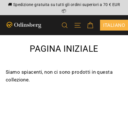
Vai
🚚 Spedizione gratuita su tutti gli ordini superiori a 70 € EUR
direttamente
📦
ai
CARRELLO
CERCA
NAVIGAZIONE DEL 
contenuti
{"DROPDOWN
PAGINA INIZIALE
Siamo spiacenti, non ci sono prodotti in questa
collezione.