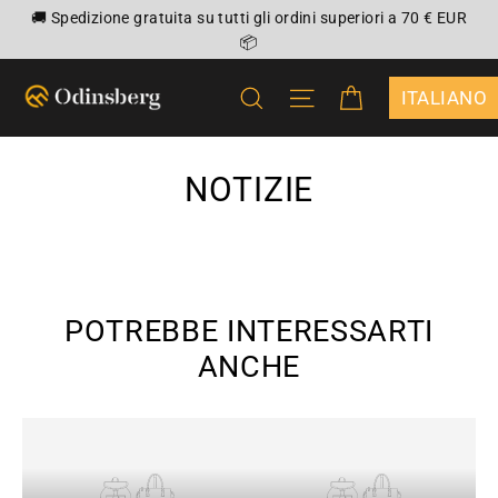
Vai
🚚 Spedizione gratuita su tutti gli ordini superiori a 70 € EUR
direttamente
📦
ai
CARRELLO
CERCA
NAVIGAZIONE DEL 
contenuti
{"DROPDOWN
NOTIZIE
POTREBBE INTERESSARTI
ANCHE