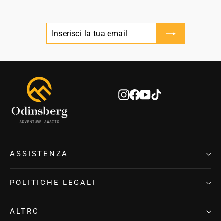
INSERISCI
ISCRIVITI
LA
TUA
EMAIL
Instagram
Facebook
YouTube
TikTok
ASSISTENZA
POLITICHE LEGALI
ALTRO