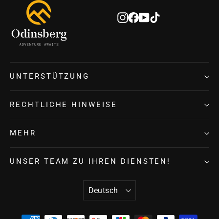
unsere
Instagram
Facebook
YouTube
TikTok
Mailingliste
an
UNTERSTÜTZUNG
RECHTLICHE HINWEISE
MEHR
UNSER TEAM ZU IHREN DIENSTEN!
SPRACHE
Deutsch