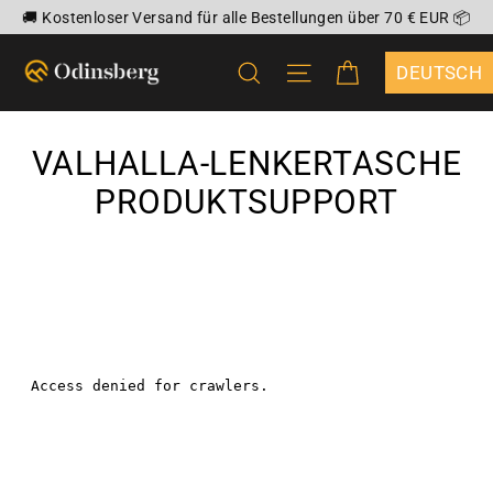
Direkt
🚚 Kostenloser Versand für alle Bestellungen über 70 € EUR 📦
zum
EINKAUFSWA
SUCHE
SEITENNAVIGATIO
Inhalt
{"DROPDOWN
VALHALLA-LENKERTASCHE
PRODUKTSUPPORT