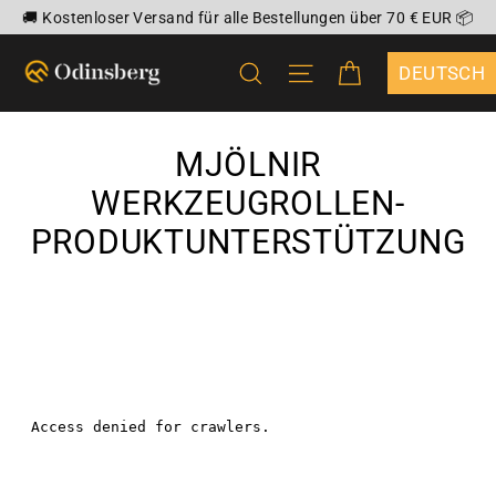
Direkt
🚚 Kostenloser Versand für alle Bestellungen über 70 € EUR 📦
zum
EINKAUFSWA
SUCHE
SEITENNAVIGATIO
Inhalt
{"DROPDOWN
MJÖLNIR
WERKZEUGROLLEN-
PRODUKTUNTERSTÜTZUNG