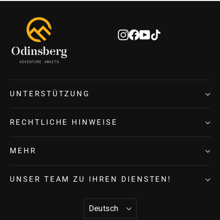
für
unsere
Instagram
Facebook
YouTube
TikTok
Mailingliste
an
UNTERSTÜTZUNG
RECHTLICHE HINWEISE
MEHR
UNSER TEAM ZU IHREN DIENSTEN!
SPRACHE
Deutsch